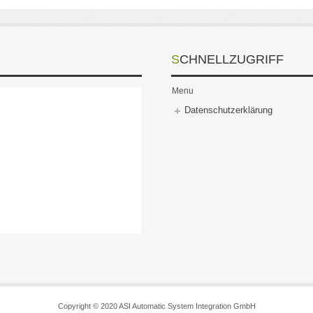
SCHNELLZUGRIFF
Menu
Datenschutzerklärung
tee Biosalbei Tee Bio-Salbei Tee Halsweh lindern Stimme schonen
Copyright © 2020 ASI Automatic System Integration GmbH