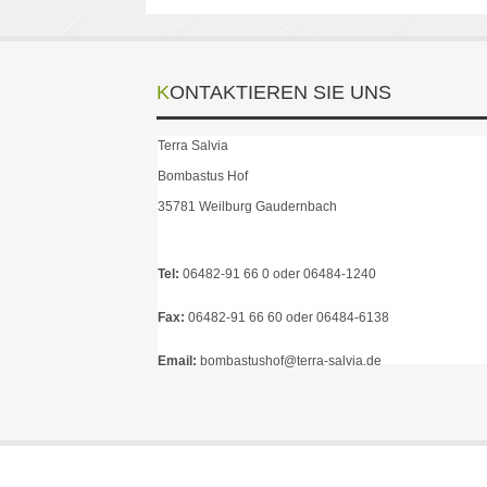
KONTAKTIEREN SIE UNS
Terra Salvia
Bombastus Hof
35781 Weilburg Gaudernbach
Tel:
06482-91 66 0 oder 06484-1240
Fax:
06482-91 66 60 oder 06484-6138
Email:
Salbei Salbeitee Salbei Tee Salbei anbauen Salbei kaufen Salbei Preis Salbei EUR Salbei Euro Bio Salbeitee Biosalbei
bombastushof@terra-salvia.de